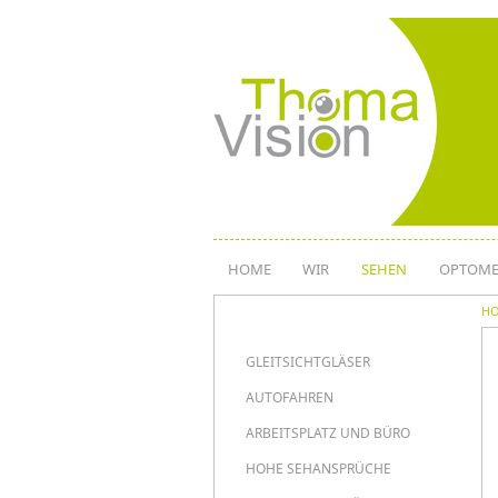
Direkt
zum
Inhalt
HOME
WIR
SEHEN
OPTOME
H
HAUPTNAVIG
GLEITSICHTGLÄSER
AUTOFAHREN
ARBEITSPLATZ UND BÜRO
HOHE SEHANSPRÜCHE