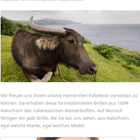
Wir freuen uns Ihnen unsere Hornbrillen-Kollektion vorstellen zu
können. Sie erhalten diese formvollendeten Brillen aus 100%
Naturhorn des indonesischen Wasserbüffels. Auf Wunsch
fertigen wir jede Brille, die Sie bei uns sehen, aus Naturhorn,
egal welche Marke, egal welches Model.